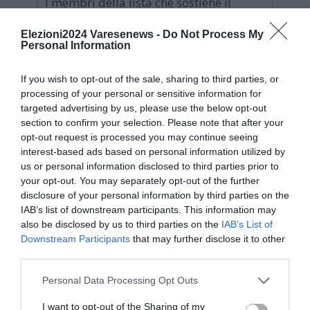
I membri della lista che sostiene il
candidato sindaco Mariolino Deplano
Elezioni2024 Varesenews -
Do Not Process My
hanno illustrato il progetto con cui si
Personal Information
presenteranno alle prossime elezioni
amministrative
If you wish to opt-out of the sale, sharing to third parties, or
processing of your personal or sensitive information for
targeted advertising by us, please use the below opt-out
section to confirm your selection. Please note that after your
opt-out request is processed you may continue seeing
interest-based ads based on personal information utilized by
us or personal information disclosed to third parties prior to
your opt-out. You may separately opt-out of the further
disclosure of your personal information by third parties on the
IAB’s list of downstream participants. This information may
also be disclosed by us to third parties on the
IAB’s List of
Downstream Participants
that may further disclose it to other
third parties.
Personal Data Processing Opt Outs
I want to opt-out of the Sharing of my