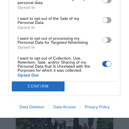
personal data.
Comabbio Civica incontra i
Opted In
cittadini
I want to opt-out of the Sale of my
24 Maggio 2024
|
Comabbio
,
Elezioni Comunali
Personal Data.
Opted In
Durante la presentazione, i candidati
I want to opt-out of processing my
Personal Data for Targeted Advertising.
hanno illustrato il proprio programma
Opted In
che punta a valorizzare le
I want to opt-out of Collection, Use,
caratteristiche del paese
Retention, Sale, and/or Sharing of my
Personal Data that Is Unrelated with the
Purposes for which it was collected.
Opted Out
CONFIRM
Data Deletion
Data Access
Privacy Policy