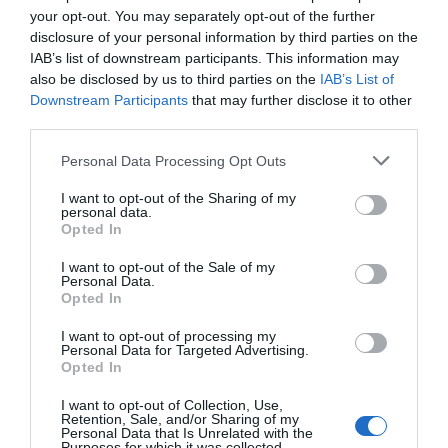
Remanufacturing: l’economia circolare 2.0
your opt-out. You may separately opt-out of the further
che cambierà la manifattura
disclosure of your personal information by third parties on the
8 Ottobre 2024
IAB’s list of downstream participants. This information may
also be disclosed by us to third parties on the
IAB’s List of
Downstream Participants
that may further disclose it to other
third parties.
Home
Personal Data Processing Opt Outs
27 Ottobre 2017
Leggi →
I want to opt-out of the Sharing of my
personal data.
Il Prefetto incontra i nuovi sindaci a Villa
Opted In
Recalcati: “Coinvolgeteci senza paura,
questa è la vostra casa”
I want to opt-out of the Sale of my
Personal Data.
6 Agosto 2024
Opted In
Il neo sindaco Poretti racconta i primi mesi
a Gornate Olona
I want to opt-out of processing my
Personal Data for Targeted Advertising.
31 Luglio 2024
Opted In
Nel primo consiglio post elezioni,
nominata la nuova giunta di Ferrera di
I want to opt-out of Collection, Use,
Varese
Retention, Sale, and/or Sharing of my
Personal Data that Is Unrelated with the
3 Luglio 2024
Purposes for which it was collected.