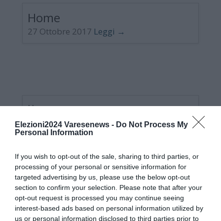
Home
27 Ottobre 2017
Leggi →
Home
27 Ottobre 2017
Leggi →
Elezioni2024 Varesenews -
Do Not Process My
Personal Information
Elezioni ad Arcisate, al via lo spoglio dei
If you wish to opt-out of the sale, sharing to third parties, or
voti: segui tutti gli aggiornamenti in diretta
processing of your personal or sensitive information for
26 Maggio 2025
targeted advertising by us, please use the below opt-out
Il Festival Lago Cromatico apre ai giovani e
section to confirm your selection. Please note that after your
diventa Young
opt-out request is processed you may continue seeing
interest-based ads based on personal information utilized by
30 Aprile 2025
us or personal information disclosed to third parties prior to