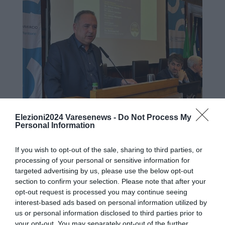
Elezioni2024 Varesenews -
Do Not Process My
Personal Information
“Ringrazio le 6.500 persone che mi hanno
dato fiducia”. È il commento a caldo di
If you wish to opt-out of the sale, sharing to third parties, or
processing of your personal or sensitive information for
Marco Colombo
, sindaco di Daverio e
targeted advertising by us, please use the below opt-out
candidato con Fratelli d’Italia alle elezioni
section to confirm your selection. Please note that after your
europee all’esito del voto: “Mi è stato chiesto
opt-out request is processed you may continue seeing
interest-based ads based on personal information utilized by
di portare un contributo al partito a cui sono
us or personal information disclosed to third parties prior to
iscritto recentemente. Questo soprattutto sul
your opt-out. You may separately opt-out of the further