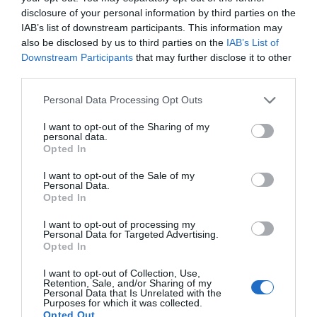
nostro territorio dove mi colloco subito
disclosure of your personal information by third parties on the
dietro i big. Segno che il mio messaggio è
IAB’s list of downstream participants. This information may
also be disclosed by us to third parties on the
IAB’s List of
stato capito. Ringrazio il partito che mi ha
Downstream Participants
that may further disclose it to other
permesso di fare questa esperienza
third parties.
soprattutto nelle persone di Martignoni,
Personal Data Processing Opt Outs
Pellicini e Caruso. Resto a disposizione di
Fratelli d’Italia per dare il mio contributo.
I want to opt-out of the Sharing of my
personal data.
Sono dispiaciuto però per un dato: quello
Opted In
dell’affluenza su cui è bene riflettere”.
I want to opt-out of the Sale of my
Personal Data.
Opted In
I want to opt-out of processing my
Personal Data for Targeted Advertising.
Opted In
Ultime News
I want to opt-out of Collection, Use,
Elezioni ad Arcisate, al via lo spoglio dei voti:
Retention, Sale, and/or Sharing of my
Personal Data that Is Unrelated with the
segui tutti gli aggiornamenti in diretta
Purposes for which it was collected.
Opted Out