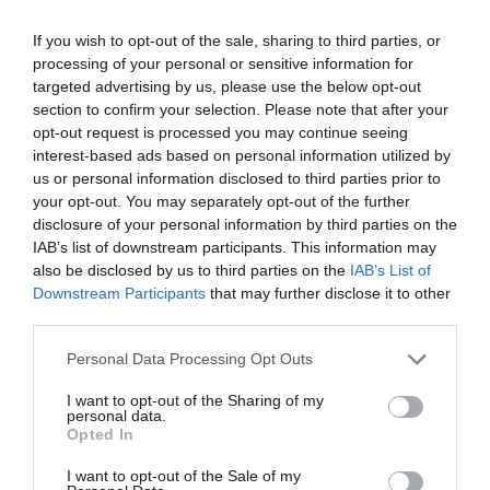
Viale Belforte 165, Varese.
If you wish to opt-out of the sale, sharing to third parties, or
processing of your personal or sensitive information for
L’evento vedrà la partecipazione di
due
targeted advertising by us, please use the below opt-out
importanti candidati della Circoscrizione
section to confirm your selection. Please note that after your
Nord Ovest
per la lista
Alleanza Verdi
opt-out request is processed you may continue seeing
interest-based ads based on personal information utilized by
Sinistra
:
us or personal information disclosed to third parties prior to
your opt-out. You may separately opt-out of the further
Mimmo Lucano
: Candidato noto per il suo
disclosure of your personal information by third parties on the
impegno sociale e politico, Lucano ha
IAB’s list of downstream participants. This information may
dedicato la sua carriera alla promozione
also be disclosed by us to third parties on the
IAB’s List of
Downstream Participants
that may further disclose it to other
dell’inclusione e dei diritti umani. La sua
third parties.
esperienza e la sua visione saranno
fondamentali per discutere temi cruciali
Personal Data Processing Opt Outs
come il lavoro, la pace e la giustizia sociale.
I want to opt-out of the Sharing of my
personal data.
Arianna Bettin
: Candidata giovane e
Opted In
dinamica, Bettin porta con sé una
I want to opt-out of the Sale of my