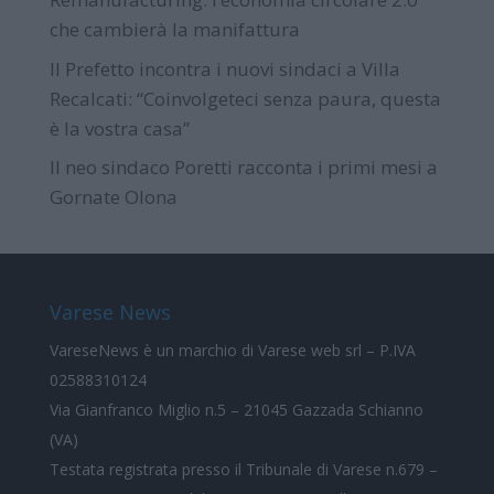
che cambierà la manifattura
Il Prefetto incontra i nuovi sindaci a Villa
Recalcati: “Coinvolgeteci senza paura, questa
è la vostra casa”
Il neo sindaco Poretti racconta i primi mesi a
Gornate Olona
Varese News
VareseNews
è un marchio di Varese web srl – P.IVA
02588310124
Via Gianfranco Miglio n.5 – 21045 Gazzada Schianno
(VA)
Testata registrata presso il Tribunale di Varese n.679 –