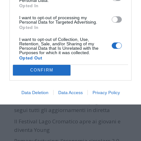
Personal Data.
prospettiva fresca e innovativa. La sua
Opted In
partecipazione arricchirà il dibattito con idee
nuove e soluzioni pratiche per affrontare le
I want to opt-out of processing my
Personal Data for Targeted Advertising.
sfide contemporanee.
Opted In
I want to opt-out of Collection, Use,
La serata sarà coordinata da
Andrea
Retention, Sale, and/or Sharing of my
Personal Data that Is Unrelated with the
Giacometti.
Purposes for which it was collected.
Opted Out
CONFIRM
Ultime News
Data Deletion
Data Access
Privacy Policy
Elezioni ad Arcisate, al via lo spoglio dei voti:
segui tutti gli aggiornamenti in diretta
Il Festival Lago Cromatico apre ai giovani e
diventa Young
Remanufacturing: l’economia circolare 2.0